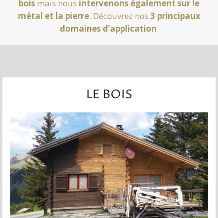
bois
mais nous
intervenons également sur le
métal et la pierre
. Découvrez nos
3 principaux
domaines d’application
.
LE BOIS